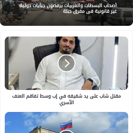
أصحاب البسطات والعربيات يرفضون جبايات حوثية
غير قانونية في مفرق جبلة
مقتل
شاب
على
يد
شقيقه
في
إب
وسط
تفاقم
مقتل شاب على يد شقيقه في إب وسط تفاقم العنف
العنف
الأسري
الأسري
البنك
المركزي
الروسي