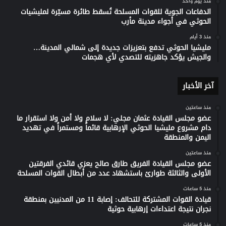
منذ يوم واحد
الدفاعات الجوية للقوات المسلحة تُسقط طائرة مسيّرة لمليشيات
الحوثي في أجواء مدينة مأرب
منذ 3 أيام
مليشيا الحوثي تدفع بتعزيزات جديدة إلى شمالي المدينة…
والجيش يؤكد جاهزيته للتصدي لأي هجمات
آخر الأخبار
منذ ساعتين
عضو مجلس القيادة عثمان مجلي: لا سلام ولا أمن ولا استقرار ما
دام مشروع مليشيا الحوثي الإرهابية قائماً ومستمراً في تهديد
اليمن والمنطقة
منذ ساعتين
عضو مجلس القيادة الفريق طارق صالح يعزي قائدي الفرقتين
الأولى والثالثة طوارئ باستشهاد عدد من أبطال القوات المسلحة
منذ 5 ساعات
قيادة القوات المشتركة للتحالف: إصابة 11 من المدنيين بمنطقة
نجران نتيجة اعتداءات إرهابية حوثية
منذ 5 ساعات