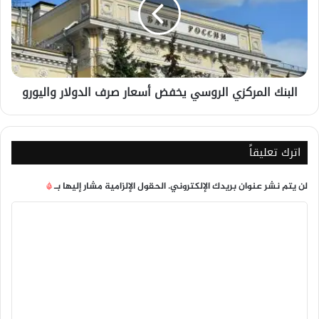
يخفض
أسعار
صرف
الدولار
واليورو
البنك المركزي الروسي يخفض أسعار صرف الدولار واليورو
اترك تعليقاً
لن يتم نشر عنوان بريدك الإلكتروني.
الحقول الإلزامية مشار إليها بـ
*
ا
ل
ت
ع
ل
ي