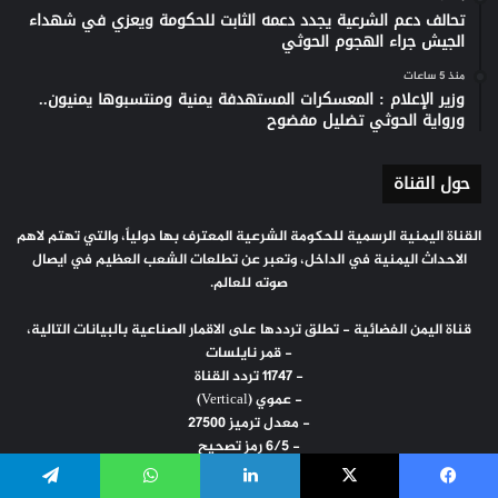
تحالف دعم الشرعية يجدد دعمه الثابت للحكومة ويعزي في شهداء
الجيش جراء الهجوم الحوثي
منذ 5 ساعات
وزير الإعلام : المعسكرات المستهدفة يمنية ومنتسبوها يمنيون..
ورواية الحوثي تضليل مفضوح
حول القناة
القناة اليمنية الرسمية للحكومة الشرعية المعترف بها دولياً، والتي تهتم لاهم
الاحداث اليمنية في الداخل، وتعبر عن تطلعات الشعب العظيم في ايصال
صوته للعالم.
قناة اليمن الفضائية - تطلق ترددها على الاقمار الصناعية بالبيانات التالية،
- قمر نايلسات
- 11747 تردد القناة
- عموي (Vertical)
- معدل ترميز 27500
- 6/5 رمز تصحيح
يسبوك
‫X
لينكدإن
واتساب
تيلقرام