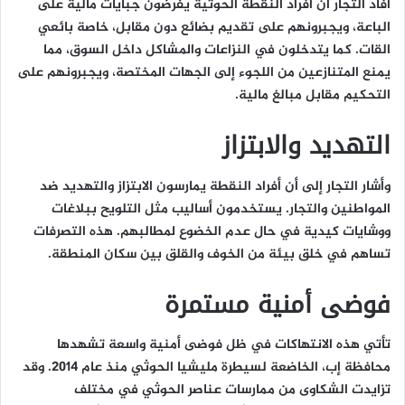
أفاد التجار أن أفراد النقطة الحوثية يفرضون جبايات مالية على
الباعة، ويجبرونهم على تقديم بضائع دون مقابل، خاصة بائعي
القات. كما يتدخلون في النزاعات والمشاكل داخل السوق، مما
يمنع المتنازعين من اللجوء إلى الجهات المختصة، ويجبرونهم على
التحكيم مقابل مبالغ مالية.
التهديد والابتزاز
وأشار التجار إلى أن أفراد النقطة يمارسون الابتزاز والتهديد ضد
المواطنين والتجار. يستخدمون أساليب مثل التلويح ببلاغات
ووشايات كيدية في حال عدم الخضوع لمطالبهم. هذه التصرفات
تساهم في خلق بيئة من الخوف والقلق بين سكان المنطقة.
فوضى أمنية مستمرة
تأتي هذه الانتهاكات في ظل فوضى أمنية واسعة تشهدها
محافظة إب، الخاضعة لسيطرة مليشيا الحوثي منذ عام 2014. وقد
تزايدت الشكاوى من ممارسات عناصر الحوثي في مختلف