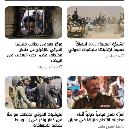
الشبكة اليمنية: 3665 انتهاكاً
مركز حقوقي يطالب مليشيا
جسيماً ارتكبتها مليشيات الحوثي
الحوثي بالإفراج عن جثمان
مختطف قضى تحت التعذيب في
منذ 7 أيام
البيضاء
منذ أسبوع واحد
امرأة تقتل قيادياً حوثياً أثناء
مليشيات الحوثي تختطف مواطنًا
محاولته اقتحام منزلها في عمران
في ذمار وآخر في إب وسط
تصاعد الانتهاكات
منذ أسبوع واحد