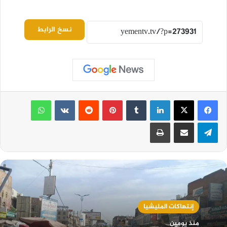
نسخ الرابط
لينكدإن
بينتيريست
واتساب
تيلقرام
مشاركة عبر البريد
طباعة
إنتهاكات المليشيا
منذ يومين