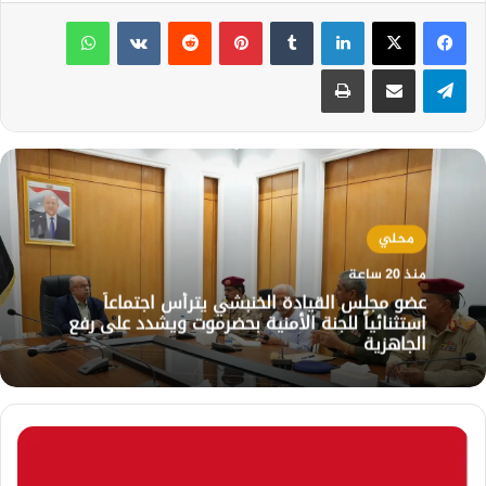
لينكدإن
بينتيريست
واتساب
تيلقرام
مشاركة عبر البريد
طباعة
محلي
منذ 20 ساعة
عضو مجلس القيادة الخنبشي يترأس اجتماعاً
استثنائياً للجنة الأمنية بحضرموت ويشدد على رفع
الجاهزية
اليمن
يدين
اقتحام