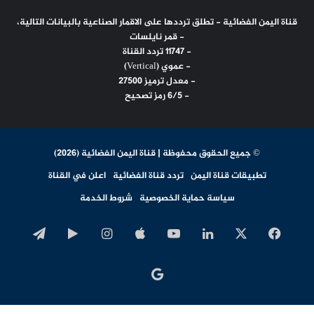
قناة اليمن الفضائية - تطلق ترددها على الاقمار الصناعية بالبيانات التالية،
- قمر نايلسات
- 11747 تردد القناة
- عموي (Vertical)
- معدل ترميز 27500
- 6/5 رمز تصحيح
© جميع الحقوق محفوظة | قناة اليمن الفضائية (2026)
تطبيقات قناة اليمن
تردد قناة الفضائية
اعلن في القناة
سياسة حماية الخصوصية
شروط الخدمة
‫X
فيسبوك
لينكدإن
‫YouTube
انستقرام
‏Google
تيلقرا
Play
اخبار
جوجل