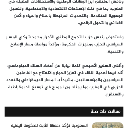
وناقش الملتقى أبرز
الرهانات الوطنية والاستحقاقات المقبلة
في
المغرب، بما في ذلك الإصلاحات الاقتصادية والاجتماعية، وتفعيل
الجهوية المتقدمة، والتحديات المرتبطة بالمناخ والمياه والأمن
الغذائي والتحول الرقمي.
واستعرض رئيس حزب التجمع الوطني للأحرار
محمد شوكي
المسار
السياسي للحزب ومنجزات الحكومة، مؤكداً مواصلة مسار الإصلاح
والتنمية.
وألقى السفير الأصبحي كلمة نيابة عن أعضاء السلك الدبلوماسي،
أكد فيها أهمية اللقاء في
تعزيز الحوار والانفتاح
مع الفاعلين
السياسيين والمؤسساتيين، مشيداً بـ
المسار الديمقراطي والتعدد
الحزبي
في المغرب وما يمثله من نموذج في ترسيخ الديمقراطية
والاستقرار.
مقالات ذات صلة
السعودية تؤكد دعمها الثابت للحكومة اليمنية