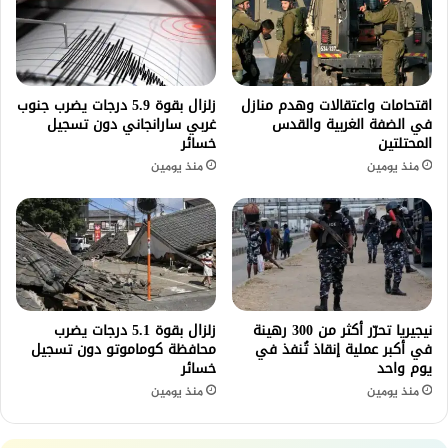
اقتحامات واعتقالات وهدم منازل
زلزال بقوة 5.9 درجات يضرب جنوب
في الضفة الغربية والقدس
غربي سارانجاني دون تسجيل
المحتلتين
خسائر
منذ يومين
منذ يومين
نيجيريا تحرّر أكثر من 300 رهينة
زلزال بقوة 5.1 درجات يضرب
في أكبر عملية إنقاذ تُنفذ في
محافظة كوماموتو دون تسجيل
يوم واحد
خسائر
منذ يومين
منذ يومين