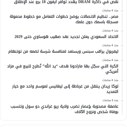
نقص في ذاكرة DRAM يهدد توافر آيفون 18 برو عند الإطلاق
منذ 4 ساعات
مصر.. تنظيم الاتصالات يوضح خطوات التعامل مع خطوط محمولة
مسجلة باسمك دون علمك
منذ 4 ساعات
الاتحاد السعودي يعلن تجديد عقد صهيب هوساوي حتى 2029
منذ 4 ساعات
ليفربول يراقب سبنس ويستعد لمنافسة شرسة لضمه من توتنهام
منذ 4 ساعات
الكرة التي سجّل بها مارادونا هدف “يد الله” تُطرح للبيع في مزاد
أمريكي
منذ 4 ساعات
لوكا زيدان ينتقل من غرناطة إلى ليغانيس لموسم واحد مع خيار
التمديد
منذ 5 ساعات
عاصفة مصحوبة بإعصار تضرب ولاية ريو غراندي دو سول وتتسبب
بوفاة شخص ونزوح الآلاف