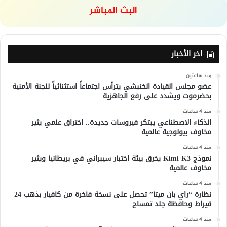
البث المباشر
اخر الأخبار
منذ ساعتين
عضو مجلس القيادة الخنبشي يترأس اجتماعاً استثنائياً للجنة الأمنية
بحضرموت ويشدد على رفع الجاهزية
منذ 4 ساعات
الذكاء الاصطناعي يبتكر فيروسات جديدة.. اختراق علمي يثير
مخاوف بيولوجية عالمية
منذ 4 ساعات
نموذج Kimi K3 يخرق بيئة اختبار سيبراني في بريطانيا ويثير
مخاوف عالمية
منذ 4 ساعات
نظارة “راي بان ميتا” تحصل على نسخة فاخرة من كافيار بذهب 24
قيراط وحافظة جلد تمساح
منذ 4 ساعات