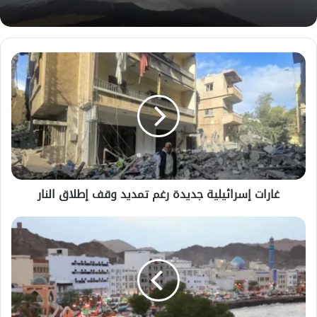
غارات
إسرائيلية
جديدة
رغم
تمديد
وقف
إطلاق
النار
غارات إسرائيلية جديدة رغم تمديد وقف إطلاق النار
ارتفاع
التضخم
السنوي
في
سلطنة
عُمان
إلى