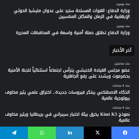
منذ يومين
وزارة الدفاع: القوات المسلحة سترد على عدوان مليشيا الحوثي
الإرهابية في الزمان والمكان المناسبين
منذ يومين
وزارة الدفاع تطلق حملة أمنية واسعة في المحافظات المحررة
آخر الأخبار
منذ ساعتين
عضو مجلس القيادة الخنبشي يترأس اجتماعاً استثنائياً للجنة الأمنية
بحضرموت ويشدد على رفع الجاهزية
منذ 4 ساعات
الذكاء الاصطناعي يبتكر فيروسات جديدة.. اختراق علمي يثير مخاوف
بيولوجية عالمية
منذ 4 ساعات
نموذج Kimi K3 يخرق بيئة اختبار سيبراني في بريطانيا ويثير مخاوف
عالمية
منذ 4 ساعات
نظارة “راي بان ميتا” تحصل على نسخة فاخرة من كافيار بذهب 24
يسبوك
‫X
لينكدإن
واتساب
تيلقرام