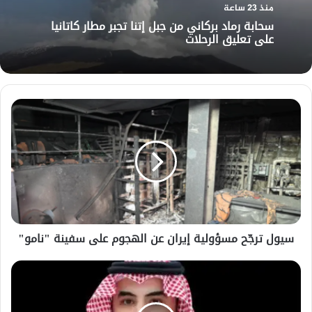
منذ 23 ساعة
سحابة رماد بركاني من جبل إتنا تجبر مطار كاتانيا
على تعليق الرحلات
سيول
ترجّح
مسؤولية
إيران
عن
الهجوم
على
سفينة
"نامو"
سيول ترجّح مسؤولية إيران عن الهجوم على سفينة "نامو"
وزير
الدفاع
السعودي
يبحث