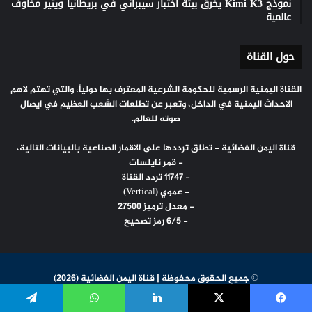
نموذج Kimi K3 يخرق بيئة اختبار سيبراني في بريطانيا ويثير مخاوف
عالمية
حول القناة
القناة اليمنية الرسمية للحكومة الشرعية المعترف بها دولياً، والتي تهتم لاهم
الاحداث اليمنية في الداخل، وتعبر عن تطلعات الشعب العظيم في ايصال
صوته للعالم.
قناة اليمن الفضائية - تطلق ترددها على الاقمار الصناعية بالبيانات التالية،
- قمر نايلسات
- 11747 تردد القناة
- عموي (Vertical)
- معدل ترميز 27500
- 6/5 رمز تصحيح
© جميع الحقوق محفوظة | قناة اليمن الفضائية (2026)
تطبيقات قناة اليمن
تردد قناة الفضائية
اعلن في القناة
يسبوك
‫X
لينكدإن
واتساب
تيلقرام