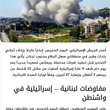
أصدر الجيش الإسرائيلي، اليوم الخميس، إنذاراً عاجلاً بإخلاء ثماني
بلدات وقرى في منطقتي سهل البقاع وجنوب لبنان. يأتي هذا
التحذير قبل تنفيذ ضربات محتملة، ويعكس تصعيداً جديداً بعد
يوم دامٍ شهد 11 غارة إسرائيلية أسفرت عن مقتل 22 شخصاً، من
بينهم 5 أطفال، وإصابة 27 آخرين، وفقاً لوزارة الصحة اللبنانية.
مفاوضات لبنانية – إسرائيلية في
واشنطن
على الصعيد السياسي، تنطلق اليوم الخميس في واشنطن جولة