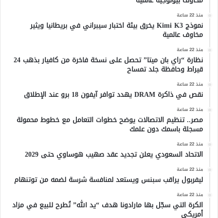
مخاوف بيولوجية عالمية
منذ 22 ساعة
نموذج Kimi K3 يخرق بيئة اختبار سيبراني في بريطانيا ويثير
مخاوف عالمية
منذ 22 ساعة
نظارة “راي بان ميتا” تحصل على نسخة فاخرة من كافيار بذهب 24
قيراط وحافظة جلد تمساح
منذ 22 ساعة
نقص في ذاكرة DRAM يهدد توافر آيفون 18 برو عند الإطلاق
منذ 22 ساعة
مصر.. تنظيم الاتصالات يوضح خطوات التعامل مع خطوط محمولة
مسجلة باسمك دون علمك
منذ 22 ساعة
الاتحاد السعودي يعلن تجديد عقد صهيب هوساوي حتى 2029
منذ 22 ساعة
ليفربول يراقب سبنس ويستعد لمنافسة شرسة لضمه من توتنهام
منذ 22 ساعة
الكرة التي سجّل بها مارادونا هدف “يد الله” تُطرح للبيع في مزاد
أمريكي